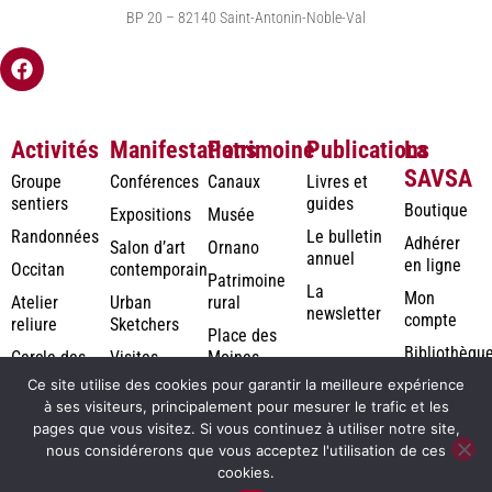
BP 20 – 82140 Saint-Antonin-Noble-Val
Activités
Manifestations
Patrimoine
Publications
La
SAVSA
Groupe
Conférences
Canaux
Livres et
sentiers
guides
Boutique
Expositions
Musée
Randonnées
Le bulletin
Adhérer
Salon d’art
Ornano
annuel
en ligne
Occitan
contemporain
Patrimoine
La
Mon
Atelier
Urban
rural
newsletter
compte
reliure
Sketchers
Place des
Bibliothèqu
Cercle des
Visites
Moines
numérique
Jardiniers
Ce site utilise des cookies pour garantir la meilleure expérience
Photothèqu
à ses visiteurs, principalement pour mesurer le trafic et les
pages que vous visitez. Si vous continuez à utiliser notre site,
Rodolausse
nous considérerons que vous acceptez l'utilisation de ces
cookies.
2026©
Création de site internet à Montauban : agence de