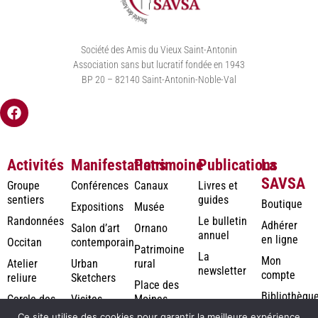
Société des Amis du Vieux Saint-Antonin
Association sans but lucratif fondée en 1943
BP 20 – 82140 Saint-Antonin-Noble-Val
Activités
Manifestations
Patrimoine
Publications
La
SAVSA
Groupe
Conférences
Canaux
Livres et
sentiers
guides
Boutique
Expositions
Musée
Randonnées
Le bulletin
Adhérer
Salon d’art
Ornano
annuel
en ligne
Occitan
contemporain
Patrimoine
La
Mon
Atelier
Urban
rural
newsletter
compte
reliure
Sketchers
Place des
Bibliothèqu
Cercle des
Visites
Moines
numérique
Jardiniers
Ce site utilise des cookies pour garantir la meilleure expérience