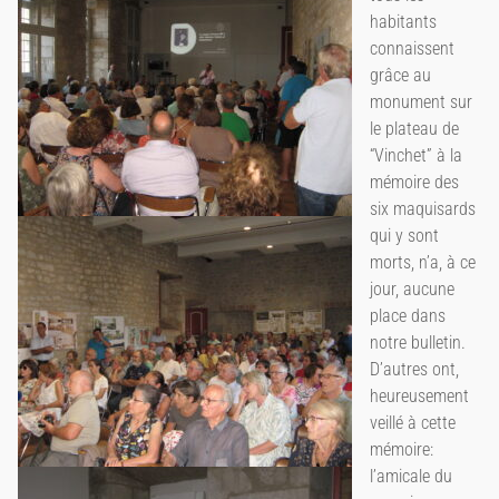
habitants
connaissent
grâce au
monument sur
le plateau de
“Vinchet” à la
mémoire des
six maquisards
qui y sont
morts, n’a, à ce
jour, aucune
place dans
notre bulletin.
D’autres ont,
heureusement
veillé à cette
mémoire:
l’amicale du