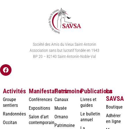
Société des Amis du Vieux Saint-Antonin
Association sans but lucratif fondée en 1943
BP 20 – 82140 Saint-Antonin-Noble-Val
Activités
Manifestations
Patrimoine
Publications
La
SAVSA
Groupe
Conférences
Canaux
Livres et
sentiers
guides
Boutique
Expositions
Musée
Randonnées
Le bulletin
Adhérer
Salon d’art
Ornano
annuel
en ligne
Occitan
contemporain
Patrimoine
La