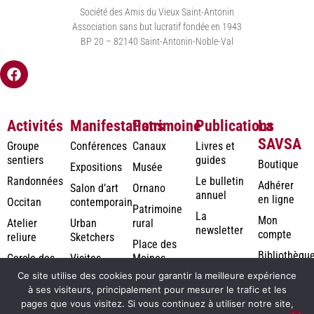
Société des Amis du Vieux Saint-Antonin
Association sans but lucratif fondée en 1943
BP 20 – 82140 Saint-Antonin-Noble-Val
Activités
Manifestations
Patrimoine
Publications
La
SAVSA
Groupe
Conférences
Canaux
Livres et
sentiers
guides
Boutique
Expositions
Musée
Randonnées
Le bulletin
Adhérer
Salon d’art
Ornano
annuel
en ligne
Occitan
contemporain
Patrimoine
La
Mon
Atelier
Urban
rural
newsletter
compte
reliure
Sketchers
Place des
Bibliothèqu
Cercle des
Visites
Moines
numérique
Jardiniers
Ce site utilise des cookies pour garantir la meilleure expérience
Photothèqu
à ses visiteurs, principalement pour mesurer le trafic et les
pages que vous visitez. Si vous continuez à utiliser notre site,
Rodolausse