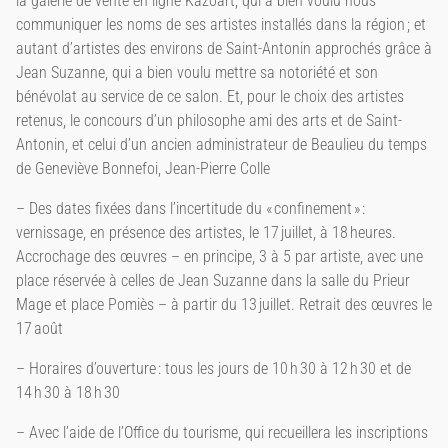
la galerie de vente en ligne Kazoart, qui a bien voulu nous
communiquer les noms de ses artistes installés dans la région ; et
autant d’artistes des environs de Saint-Antonin approchés grâce à
Jean Suzanne, qui a bien voulu mettre sa notoriété et son
bénévolat au service de ce salon. Et, pour le choix des artistes
retenus, le concours d’un philosophe ami des arts et de Saint-
Antonin, et celui d’un ancien administrateur de Beaulieu du temps
de Geneviève Bonnefoi, Jean-Pierre Colle
– Des dates fixées dans l’incertitude du « confinement » :
vernissage, en présence des artistes, le 17 juillet, à 18 heures.
Accrochage des œuvres – en principe, 3 à 5 par artiste, avec une
place réservée à celles de Jean Suzanne dans la salle du Prieur
Mage et place Pomiès – à partir du 13 juillet. Retrait des œuvres le
17 août
– Horaires d’ouverture : tous les jours de 10 h 30 à 12 h 30 et de
14 h 30 à 18 h 30
– Avec l’aide de l’Office du tourisme, qui recueillera les inscriptions