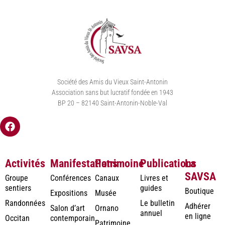
Société des Amis du Vieux Saint-Antonin
Association sans but lucratif fondée en 1943
BP 20 – 82140 Saint-Antonin-Noble-Val
Activités
Manifestations
Patrimoine
Publications
La
SAVSA
Groupe
Conférences
Canaux
Livres et
sentiers
guides
Boutique
Expositions
Musée
Randonnées
Le bulletin
Adhérer
Salon d’art
Ornano
annuel
en ligne
Occitan
contemporain
Patrimoine