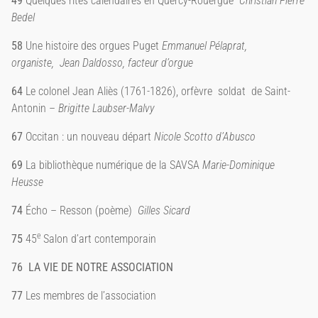
49
Quelques rites calendaires en Quercy-Rouergue
Christian Pierre
Bedel
58
Une histoire des orgues Puget
Emmanuel Pélaprat,
organiste,
Jean Daldosso, facteur d’orgue
64
Le colonel Jean Aliès (1761-1826), orfèvre
soldat
de Saint-
Antonin –
Brigitte Laubser-Malvy
67
Occitan : un nouveau départ
Nicole Scotto d’Abusco
69
La bibliothèque numérique de la SAVSA
Marie-Dominique
Heusse
74
Écho – Resson (poème)
Gilles Sicard
e
75
45
Salon d’art contemporain
76
LA VIE DE NOTRE ASSOCIATION
77
Les membres de l’association