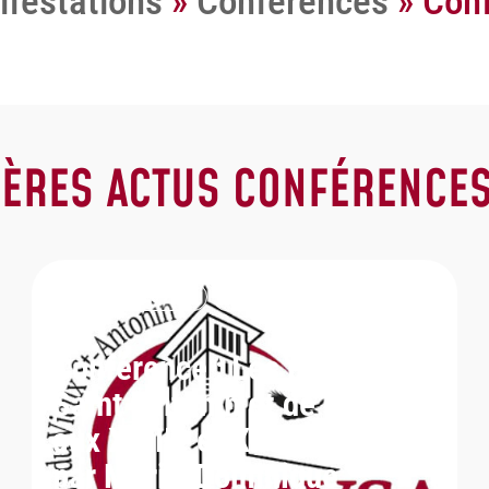
festations
»
Conférences
»
Con
IÈRES ACTUS CONFÉRENCES
CONFÉRENCES 2026
INFORMATIONS
Conférence : Les prisons de
Saint-Antonin et de Caylus
aux XVIIIe et XIXe siècles,
par Marie-Dominique