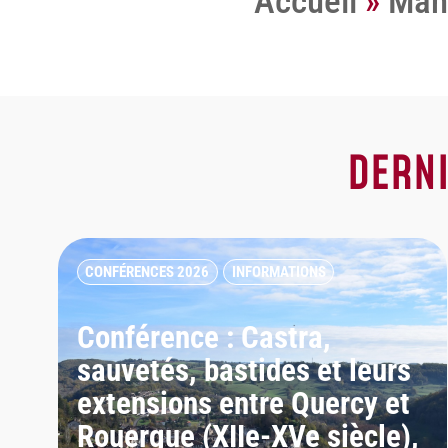
Accueil
»
Mani
DERN
CONFÉRENCES 2026
INFORMATIONS
Conférence : Castra,
sauvetés, bastides et leurs
extensions entre Quercy et
Rouergue (XIIe-XVe siècle),