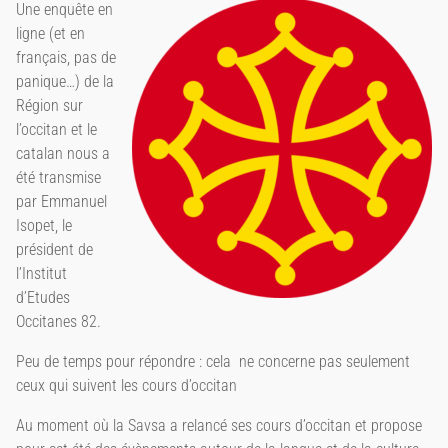
Une enquête en
ligne (et en
français, pas de
panique…) de la
Région sur
l’occitan et le
catalan nous a
été transmise
par Emmanuel
Isopet, le
président de
l’Institut
d’Etudes
Occitanes 82.
Peu de temps pour répondre : cela ne concerne pas seulement
ceux qui suivent les cours d’occitan
Au moment où la Savsa a relancé ses cours d’occitan et propose