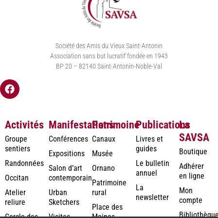
Société des Amis du Vieux Saint-Antonin
Association sans but lucratif fondée en 1943
BP 20 – 82140 Saint-Antonin-Noble-Val
Activités
Manifestations
Patrimoine
Publications
La
SAVSA
Groupe
Conférences
Canaux
Livres et
sentiers
guides
Boutique
Expositions
Musée
Randonnées
Le bulletin
Adhérer
Salon d’art
Ornano
annuel
en ligne
Occitan
contemporain
Patrimoine
La
Mon
Atelier
Urban
rural
newsletter
compte
reliure
Sketchers
Place des
Bibliothèqu
Cercle des
Visites
Moines