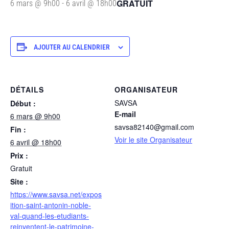
GRATUIT
6 mars @ 9h00
-
6 avril @ 18h00
AJOUTER AU CALENDRIER
DÉTAILS
ORGANISATEUR
SAVSA
Début :
E-mail
6 mars @ 9h00
savsa82140@gmail.com
Fin :
Voir le site Organisateur
6 avril @ 18h00
Prix :
Gratuit
Site :
https://www.savsa.net/expos
ition-saint-antonin-noble-
val-quand-les-etudiants-
reinventent-le-patrimoine-