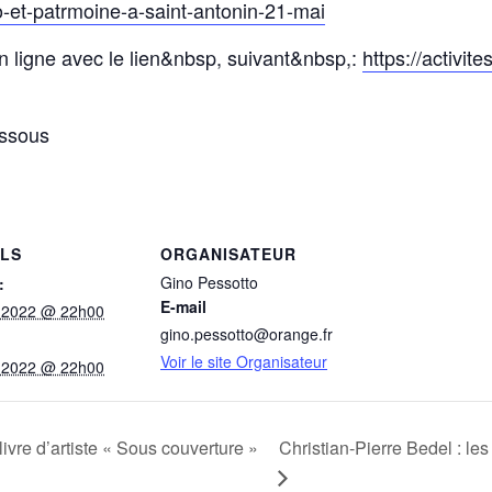
o-et-patrmoine-a-saint-antonin-21-mai
en ligne avec le lien&nbsp, suivant&nbsp,:
https://activite
essous
ILS
ORGANISATEUR
Gino Pessotto
:
E-mail
 2022 @ 22h00
gino.pessotto@orange.fr
Voir le site Organisateur
 2022 @ 22h00
ivre d’artiste « Sous couverture »
Christian-Pierre Bedel : le