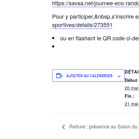
https://savsa.net/journee-eco-rand
Pour y participer,&nbsp,s’inscrire 
sportives/details/273551
ou en flashant le QR code ci-d
DÉTA
AJOUTER AU CALENDRIER
Début 
20 mai
Fin :
21 mai
Reliure : présence au Salon du l