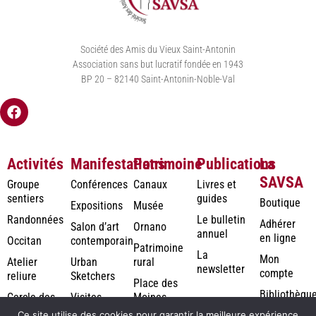
Société des Amis du Vieux Saint-Antonin
Association sans but lucratif fondée en 1943
BP 20 – 82140 Saint-Antonin-Noble-Val
Activités
Manifestations
Patrimoine
Publications
La
SAVSA
Groupe
Conférences
Canaux
Livres et
sentiers
guides
Boutique
Expositions
Musée
Randonnées
Le bulletin
Adhérer
Salon d’art
Ornano
annuel
en ligne
Occitan
contemporain
Patrimoine
La
Mon
Atelier
Urban
rural
newsletter
compte
reliure
Sketchers
Place des
Bibliothèqu
Cercle des
Visites
Moines
numérique
Jardiniers
Ce site utilise des cookies pour garantir la meilleure expérience