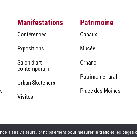
Manifestations
Patrimoine
Conférences
Canaux
Expositions
Musée
Salon d’art
Ornano
contemporain
Patrimoine rural
Urban Sketchers
rs
Place des Moines
Visites
ence à ses visiteurs, principalement pour mesurer le trafic et les pages q