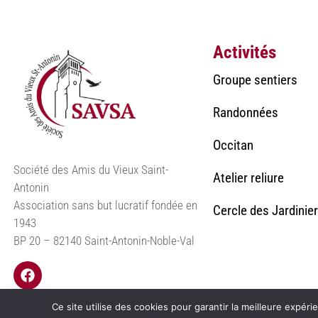
Activités
Groupe sentiers
Randonnées
Occitan
Société des Amis du Vieux Saint-
Atelier reliure
Antonin
Association sans but lucratif fondée en
Cercle des Jardinie
1943
BP 20 – 82140 Saint-Antonin-Noble-Val
Ce site utilise des cookies pour garantir la meilleure expéri