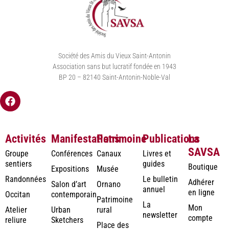
Société des Amis du Vieux Saint-Antonin
Association sans but lucratif fondée en 1943
BP 20 – 82140 Saint-Antonin-Noble-Val
Activités
Manifestations
Patrimoine
Publications
La
SAVSA
Groupe
Conférences
Canaux
Livres et
sentiers
guides
Boutique
Expositions
Musée
Randonnées
Le bulletin
Adhérer
Salon d’art
Ornano
annuel
en ligne
Occitan
contemporain
Patrimoine
La
Mon
Atelier
Urban
rural
newsletter
compte
reliure
Sketchers
Place des