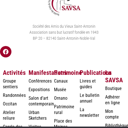
Société des Amis du Vieux Saint-Antonin
Association sans but lucratif fondée en 1943
BP 20 – 82140 Saint-Antonin-Noble-Val
Activités
Manifestations
Patrimoine
Publications
La
SAVSA
Groupe
Conférences
Canaux
Livres et
sentiers
guides
Boutique
Expositions
Musée
Randonnées
Le bulletin
Adhérer
Salon d’art
Ornano
annuel
en ligne
Occitan
contemporain
Patrimoine
La
Mon
Atelier
Urban
rural
newsletter
compte
reliure
Sketchers
Place des
Bibliothèqu
Cercle des
Visites
Moines