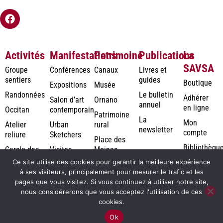
Activités
Manifestations
Patrimoine
Publications
La
SAVSA
Groupe
Conférences
Canaux
Livres et
sentiers
guides
Boutique
Expositions
Musée
Randonnées
Le bulletin
Adhérer
Salon d’art
Ornano
annuel
en ligne
Occitan
contemporain
Patrimoine
La
Mon
Atelier
Urban
rural
newsletter
compte
reliure
Sketchers
Place des
Bibliothèqu
Cercle des
Visites
Moines
numérique
Jardiniers
Ce site utilise des cookies pour garantir la meilleure expérience
à ses visiteurs, principalement pour mesurer le trafic et les
Photothèqu
pages que vous visitez. Si vous continuez à utiliser notre site,
Rodolausse
nous considérerons que vous acceptez l'utilisation de ces
cookies.
2026©
Création de site internet à Montauban : agence de
Ok
Savsa
communication Periwinkle