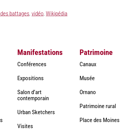
 des battages
,
vidéo
,
Wikipédia
Manifestations
Patrimoine
Conférences
Canaux
Expositions
Musée
Salon d’art
Ornano
contemporain
Patrimoine rural
Urban Sketchers
rs
Place des Moines
Visites