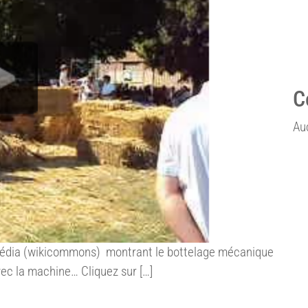
C
Au
kipédia (wikicommons) montrant le bottelage mécanique
avec la machine… Cliquez sur […]