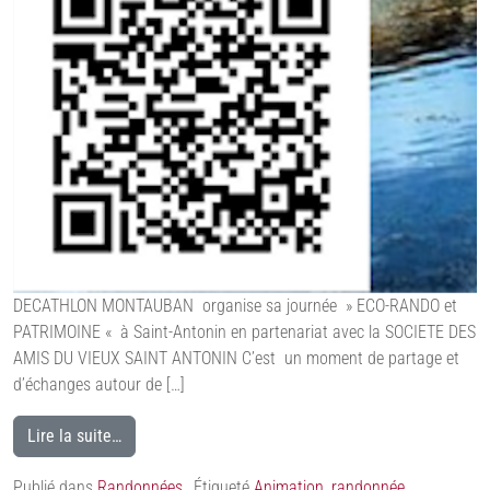
DECATHLON MONTAUBAN organise sa journée » ECO-RANDO et
PATRIMOINE « à Saint-Antonin en partenariat avec la SOCIETE DES
AMIS DU VIEUX SAINT ANTONIN C’est un moment de partage et
d’échanges autour de […]
Lire la suite…
Publié dans
Randonnées
Étiqueté
Animation
,
randonnée