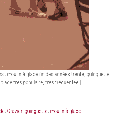
ns : moulin à glace fin des années trente, guinguette
plage très populaire, très fréquentée […]
de
,
Gravier
,
guinguette
,
moulin à glace