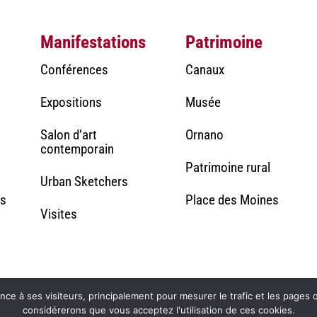
Manifestations
Patrimoine
Conférences
Canaux
Expositions
Musée
Salon d’art
Ornano
contemporain
Patrimoine rural
Urban Sketchers
rs
Place des Moines
Visites
ence à ses visiteurs, principalement pour mesurer le trafic et les pages q
considérerons que vous acceptez l'utilisation de ces cookies.