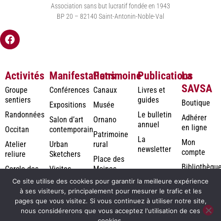
Association sans but lucratif fondée en 1943
BP 20 – 82140 Saint-Antonin-Noble-Val
Activités
Manifestations
Patrimoine
Publications
La
SAVSA
Groupe
Conférences
Canaux
Livres et
sentiers
guides
Boutique
Expositions
Musée
Randonnées
Le bulletin
Adhérer
Salon d’art
Ornano
annuel
en ligne
Occitan
contemporain
Patrimoine
La
Mon
Atelier
Urban
rural
newsletter
compte
reliure
Sketchers
Place des
Bibliothèqu
Cercle des
Visites
Moines
numérique
Jardiniers
Ce site utilise des cookies pour garantir la meilleure expérience
à ses visiteurs, principalement pour mesurer le trafic et les
Photothèqu
pages que vous visitez. Si vous continuez à utiliser notre site,
Rodolausse
nous considérerons que vous acceptez l'utilisation de ces
cookies.