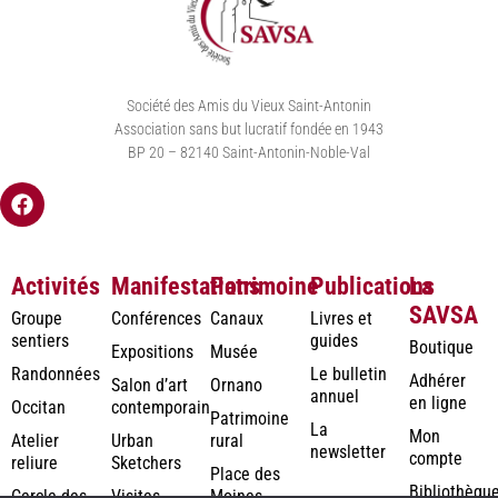
Société des Amis du Vieux Saint-Antonin
Association sans but lucratif fondée en 1943
BP 20 – 82140 Saint-Antonin-Noble-Val
Activités
Manifestations
Patrimoine
Publications
La
SAVSA
Groupe
Conférences
Canaux
Livres et
sentiers
guides
Boutique
Expositions
Musée
Randonnées
Le bulletin
Adhérer
Salon d’art
Ornano
annuel
en ligne
Occitan
contemporain
Patrimoine
La
Mon
Atelier
Urban
rural
newsletter
compte
reliure
Sketchers
Place des
Bibliothèqu
Cercle des
Visites
Moines