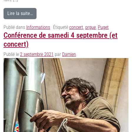
Lire la suite…
Publié dans
Informations
Étiqueté
concert
,
orgue
,
Puget
Conférence de samedi 4 septembre (et
concert)
Publié le
2 septembre 2021
par
Damien