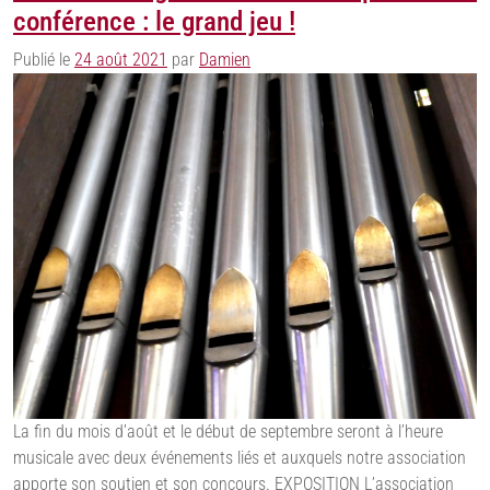
conférence : le grand jeu !
Publié le
24 août 2021
par
Damien
La fin du mois d’août et le début de septembre seront à l’heure
musicale avec deux événements liés et auxquels notre association
apporte son soutien et son concours. EXPOSITION L’association