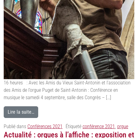
16 heures : Avec les Amis du Vieux Saint-Antonin et l’association
des Amis de l’orgue Puget de Saint-Antonin : Conférence en
musique le samedi 4 septembre, salle des Congrès – […]
Lire la suite…
Publié dans
Conférences 2021
Étiqueté
conférence 2021
,
orgue
Actualité : orgues à l’affiche : exposition et