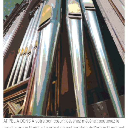
APPEL A DONS À votre bon cœur : devenez mécène ; soutenez le
projet « orgue Puget » Le projet de restauration de l’orgue Puget est