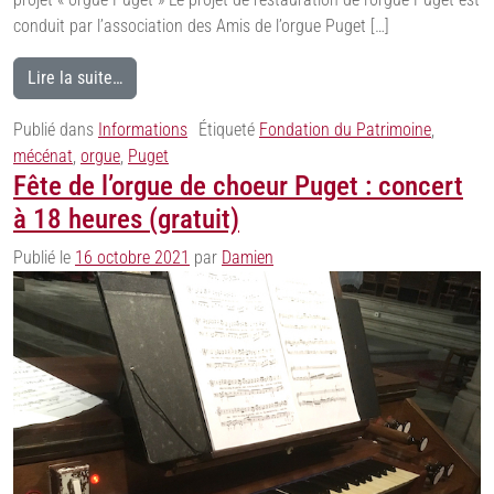
conduit par l’association des Amis de l’orgue Puget […]
Lire la suite…
Publié dans
Informations
Étiqueté
Fondation du Patrimoine
,
mécénat
,
orgue
,
Puget
Fête de l’orgue de choeur Puget : concert
à 18 heures (gratuit)
Publié le
16 octobre 2021
par
Damien