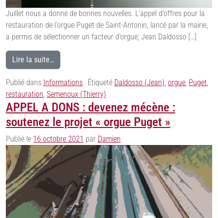
Juillet nous a donné de bonnes nouvelles. L’appel d’offres pour la
restauration de l’orgue Puget de Saint-Antonin, lancé par la mairie,
a permis de sélectionner un facteur d’orgue; Jean Daldosso […]
Lire la suite…
Publié dans
Informations
Étiqueté
Daldosso (Jean)
,
orgue
,
Puget
,
restauration
,
Semenoux (Thierry)
APPEL A DONS : devenez mécène :
soutenez le projet « orgue Puget »
Publié le
16 octobre 2021
par
Damien