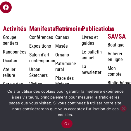
Activités
Manifestations
Patrimoine
Publications
La
SAVSA
Groupe
Conférences
Canaux
Livres et
sentiers
guides
Boutique
Expositions
Musée
Randonnées
Le bulletin
Adhérer
Salon d’art
Ornano
annuel
en ligne
Occitan
contemporain
Patrimoine
La
Mon
Atelier
Urban
rural
newsletter
compte
reliure
Sketchers
Place des
Bibliothèqu
Cercle des
Visites
Moines
numérique
Jardiniers
Ce site utilise des cookies pour garantir la meilleure expérience
à ses visiteurs, principalement pour mesurer le trafic et les
Photothèqu
pages que vous visitez. Si vous continuez à utiliser notre site,
Rodolausse
nous considérerons que vous acceptez l'utilisation de ces
cookies.
2026©
Création de site internet à Montauban : agence de
Ok
Savsa
communication Periwinkle