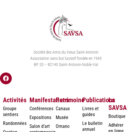
Société des Amis du Vieux Saint-Antonin
Association sans but lucratif fondée en 1943
BP 20 – 82140 Saint-Antonin-Noble-Val
Activités
Manifestations
Patrimoine
Publications
La
SAVSA
Groupe
Conférences
Canaux
Livres et
sentiers
guides
Boutique
Expositions
Musée
Randonnées
Le bulletin
Adhérer
Salon d’art
Ornano
annuel
en ligne