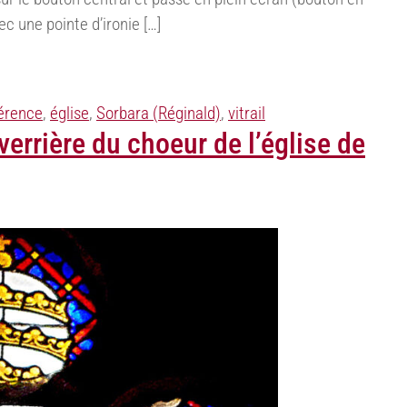
c une pointe d’ironie […]
érence
,
église
,
Sorbara (Réginald)
,
vitrail
verrière du choeur de l’église de