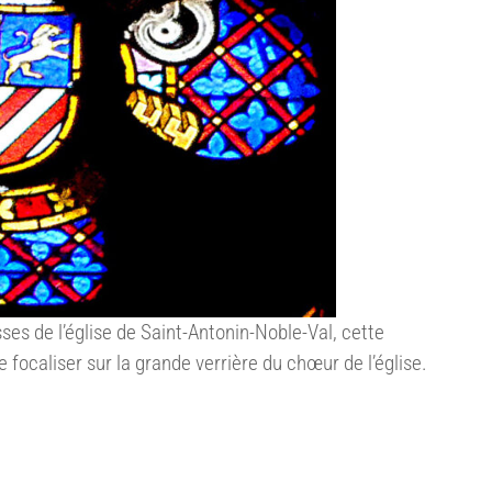
sses de l’église de Saint-Antonin-Noble-Val, cette
focaliser sur la grande verrière du chœur de l’église.