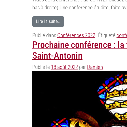
bas à droite) Une conférence érudite, faite ave
Lire la suite…
Publié dans
Conférences 2022
Étiqueté
conf
Prochaine conférence : la 
Saint-Antonin
Publié le
18 août 2022
par
Damien