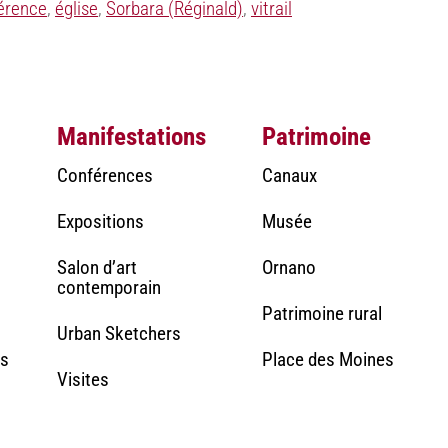
érence
,
église
,
Sorbara (Réginald)
,
vitrail
Manifestations
Patrimoine
Conférences
Canaux
Expositions
Musée
Salon d’art
Ornano
contemporain
Patrimoine rural
Urban Sketchers
rs
Place des Moines
Visites