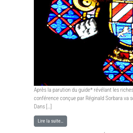
Après la parution du guide* révélant les riche
conférence conçue par Réginald Sorbara va se 
Dans […]
Lire la suite…