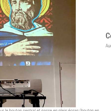
C
Au
ur le bouton central et passe en plein écran (bouton en