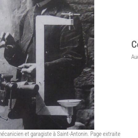
C
Au
mécanicien et garagiste à Saint-Antonin. Page extraite