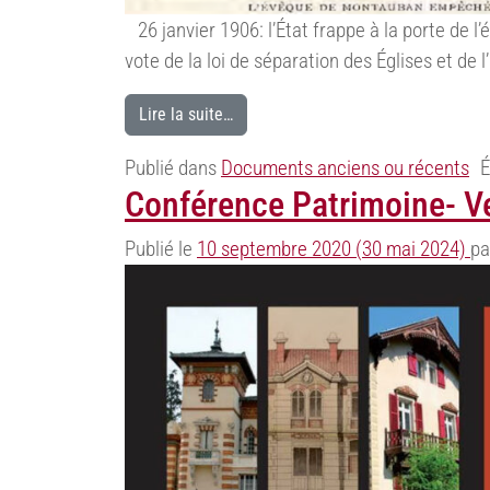
26 janvier 1906: l’État frappe à la porte de l
vote de la loi de séparation des Églises et de 
Lire la suite…
Publié dans
Documents anciens ou récents
É
Conférence Patrimoine- V
Publié le
10 septembre 2020
(30 mai 2024)
pa