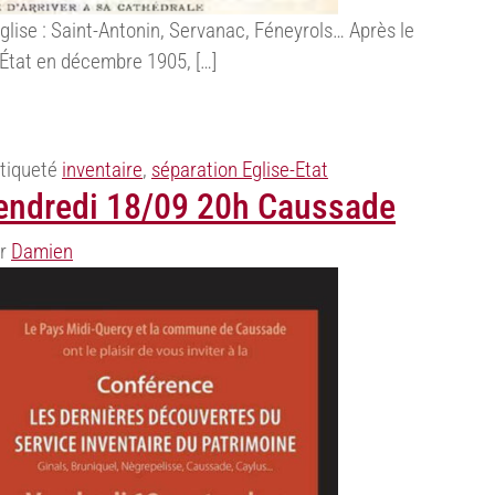
’église : Saint-Antonin, Servanac, Féneyrols… Après le
l’État en décembre 1905, […]
tiqueté
inventaire
,
séparation Eglise-Etat
endredi 18/09 20h Caussade
r
Damien