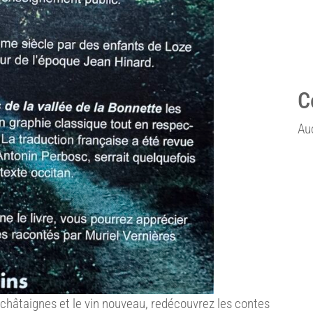
C
Au
 châtaignes et le vin nouveau, redécouvrez les contes