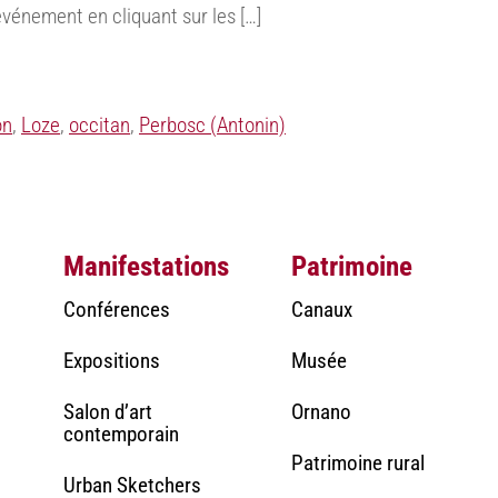
’événement en cliquant sur les […]
on
,
Loze
,
occitan
,
Perbosc (Antonin)
Manifestations
Patrimoine
Conférences
Canaux
Expositions
Musée
Salon d’art
Ornano
contemporain
Patrimoine rural
Urban Sketchers