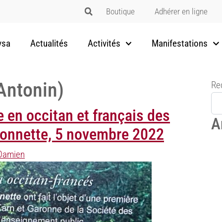
Boutique
Adhérer en ligne
vsa
Actualités
Activités
Manifestations
Antonin)
Re
e en occitan et français des
A
 Bonnette, 5 novembre 2022
Damien